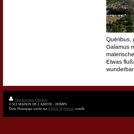
Quéribus, 
Galamus mi
malerische
Etwas fluß
wunderbar
Druckversion
|
Sitemap
© SCI MAISON DE L'AMITIE - HOMPS
Diese Homepage wurde mit
IONOS MyWebsite
erstellt