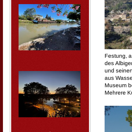
Festung, a
des Albige
und seinen
aus Wasse
Museum bes
Mehrere K