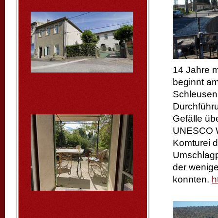
14 Jahre m
beginnt am
Schleusen,
Durchführ
Gefälle üb
UNESCO Wel
Komturei d
Umschlagpl
der wenig
konnten.
h